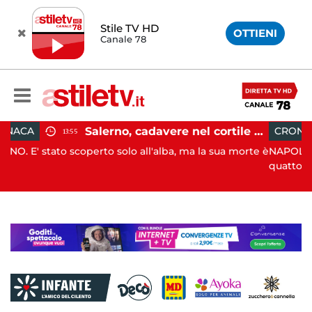
Stile TV HD
OTTIENI
Canale 78
Salerno, cadavere nel cortile di un palazzo: indaga la Polizia
CRONACA
13:05
lo all'alba, ma la sua morte è
NAPOLI. I genitori di Martina Car
quattordicenne uc...