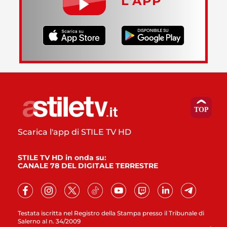
L’APP
Scarica l'app di STILE TV HD
STILE TV HD in onda su:
CANALE 78 DEL DIGITALE TERRESTRE
Testata iscritta nel Registro della Stampa presso il Tribunale di
Salerno al n. 34/2009