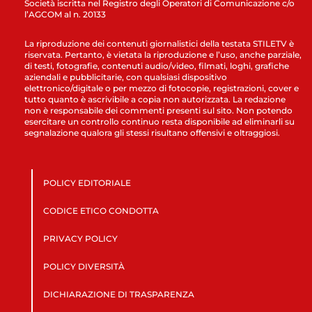
Società iscritta nel Registro degli Operatori di Comunicazione c/o
l’AGCOM al n. 20133
La riproduzione dei contenuti giornalistici della testata STILETV è
riservata. Pertanto, è vietata la riproduzione e l’uso, anche parziale,
di testi, fotografie, contenuti audio/video, filmati, loghi, grafiche
aziendali e pubblicitarie, con qualsiasi dispositivo
elettronico/digitale o per mezzo di fotocopie, registrazioni, cover e
tutto quanto è ascrivibile a copia non autorizzata. La redazione
non è responsabile dei commenti presenti sul sito. Non potendo
esercitare un controllo continuo resta disponibile ad eliminarli su
segnalazione qualora gli stessi risultano offensivi e oltraggiosi.
POLICY EDITORIALE
CODICE ETICO CONDOTTA
PRIVACY POLICY
POLICY DIVERSITÀ
DICHIARAZIONE DI TRASPARENZA