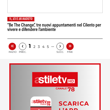
11, 23 E 28 AGOSTO
“Be The Change”, tre nuovi appuntamenti nel Cilento per
vivere e difendere l'ambiente
«
»
‹
›
1
…
2
3
4
5
INIZIO
PREC.
SUCC.
FINE
SCARICA