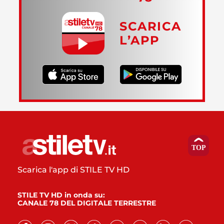
SCARICA
L’APP
Scarica l'app di STILE TV HD
STILE TV HD in onda su:
CANALE 78 DEL DIGITALE TERRESTRE