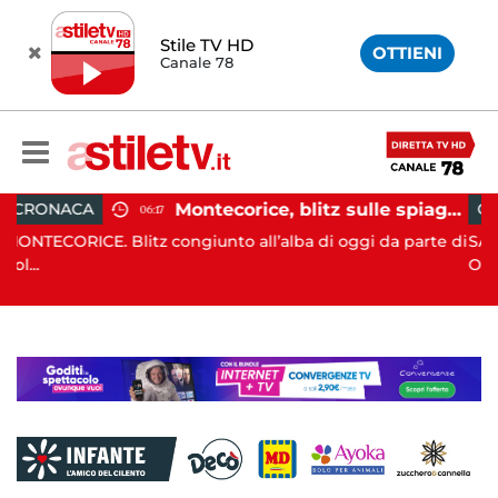
Stile TV HD
OTTIENI
Canale 78
Montecorice, blitz sulle spiagge libere: sequestrati oltre 300 ombrelloni e lettini lasciati sull’arenile
CRONACA
09:29
unto all’alba di oggi da parte di
SALERNO. Prosegue l’attività
Operativ...