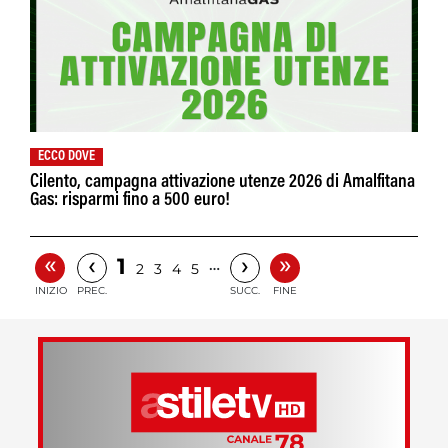
ECCO DOVE
Cilento, campagna attivazione utenze 2026 di Amalfitana
Gas: risparmi fino a 500 euro!
«
»
‹
›
1
…
2
3
4
5
INIZIO
PREC.
SUCC.
FINE