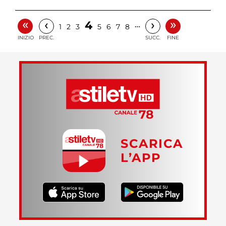
«
»
‹
›
4
…
1
2
3
5
6
7
8
INIZIO
PREC.
SUCC.
FINE
SCARICA
L’APP