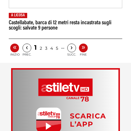
A LICOSA
Castellabate, barca di 12 metri resta incastrata sugli
scogli: salvate 9 persone
«
»
‹
›
1
…
2
3
4
5
INIZIO
PREC.
SUCC.
FINE
SCARICA
L’APP