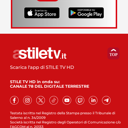
Scarica l'app di STILE TV HD
STILE TV HD in onda su:
CANALE 78 DEL DIGITALE TERRESTRE
Testata iscritta nel Registro della Stampa presso il Tribunale di
Salerno al n. 34/2009
Società iscritta nel Registro degli Operatori di Comunicazione c/o
l’AGCOM al n. 20133