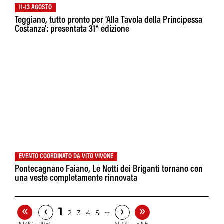
11-13 AGOSTO
Teggiano, tutto pronto per 'Alla Tavola della Principessa
Costanza': presentata 31^ edizione
EVENTO COORDINATO DA VITO VIVONE
Pontecagnano Faiano, Le Notti dei Briganti tornano con
una veste completamente rinnovata
«
»
‹
›
1
…
2
3
4
5
INIZIO
PREC.
SUCC.
FINE