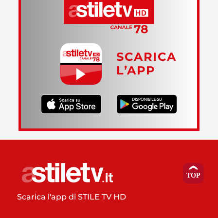
SCARICA
L’APP
Scarica l'app di STILE TV HD