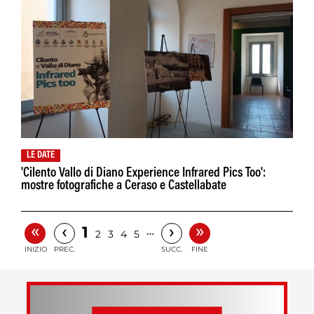
LE DATE
'Cilento Vallo di Diano Experience Infrared Pics Too':
mostre fotografiche a Ceraso e Castellabate
«
»
‹
›
1
…
2
3
4
5
INIZIO
PREC.
SUCC.
FINE