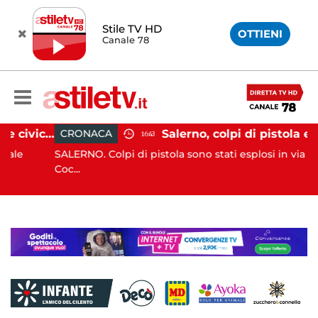
Stile TV HD
OTTIENI
Canale 78
Capaccio Paestum, assise civica drammatica: Paolino senza numeri, Comune a rischio scioglimento
Salerno, colpi di pistola esplosi a Pastena: paura tra i r
CRONACA
16:43
SALERNO. Colpi di pistola sono stati esplosi in via Rocco
Coc...