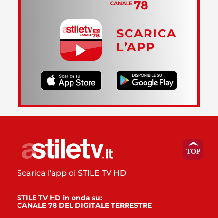
SCARICA
L’APP
Scarica l'app di STILE TV HD
STILE TV HD in onda su:
CANALE 78 DEL DIGITALE TERRESTRE