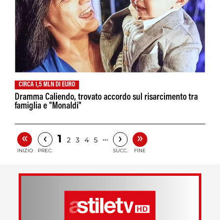
CIRCA 1,5 MLN DI EURO
Dramma Caliendo, trovato accordo sul risarcimento tra
famiglia e "Monaldi"
«
»
‹
›
1
…
2
3
4
5
INIZIO
PREC.
SUCC.
FINE