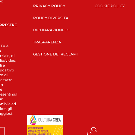
/o
PRIVACY POLICY
COOKIE POLICY
POLICY DIVERSITÀ
ERRESTRE
DICHIARAZIONE DI
TRASPARENZA
LETV è
a
GESTIONE DEI RECLAMI
ziale, di
dio/video,
i e
spositivo
zo di
 e tutto
on
 è
esenti sul
un
nibile ad
ora gli
aggiosi.