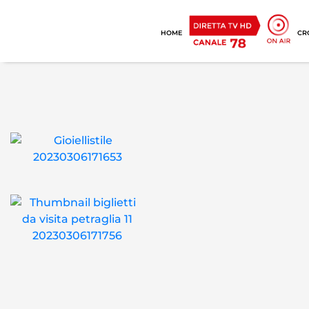
HOME
CR