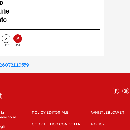
o
une
nto
»
›
SUCC.
FINE
lla
POLICY EDITORIALE
WHISTLEBLOWER
Salerno al
CODICE ETICO CONDOTTA
POLICY
gli