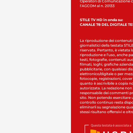
Operatori di Comunicazione c
l’AGCOM al n. 20133
STILE TV HD in onda su:
CANALE 78 DEL DIGITALE T
La riproduzione dei contenuti
giornalistici della testata STI
riservata. Pertanto, è vietata l
riproduzione e l’uso, anche par
testi, fotografie, contenuti au
filmati, loghi, grafiche aziendal
pubblicitarie, con qualsiasi di
elettronico/digitale o per mez
fotocopie, registrazioni, cover
quanto è ascrivibile a copia n
autorizzata. La redazione non
responsabile dei commenti pr
sito. Non potendo esercitare 
controllo continuo resta dispo
eliminarli su segnalazione qual
stessi risultano offensivi e oltr