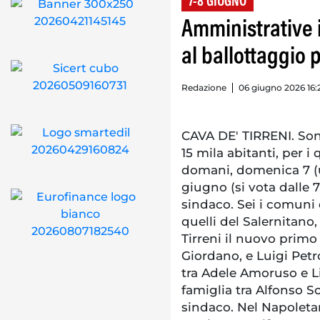
7-8 GIUGNO
Amministrative 
al ballottaggio
Redazione
06 giugno 2026 16:
CAVA DE' TIRRENI. Son
15 mila abitanti, per i 
domani, domenica 7 (ur
giugno (si vota dalle 7
sindaco. Sei i comuni 
quelli del Salernitano,
Tirreni il nuovo primo
Giordano, e Luigi Pet
tra Adele Amoruso e Li
famiglia tra Alfonso S
sindaco. Nel Napoleta