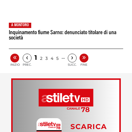
A MONTORO
Inquinamento fiume Sarno: denunciato titolare di una
società
«
»
‹
›
1
…
2
3
4
5
INIZIO
PREC.
SUCC.
FINE
SCARICA