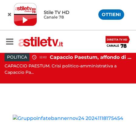
Stile TV HD
OTTIENI
Canale 78
 Campi Flegrei, nuova scossa e sciame sismico
Capaccio Paestum, affondo di Forza Italia: "Paolino è arrivato al capolinea"
POLITICA
12:02
CAPACCIO PAESTUM. Crisi politico-amministrativa a
AV
Capaccio Pa...
un