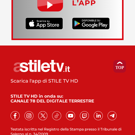
L’APP
Scarica l'app di STILE TV HD
STILE TV HD in onda su:
CANALE 78 DEL DIGITALE TERRESTRE
Testata iscritta nel Registro della Stampa presso il Tribunale di
Salerno al n. 34/2009