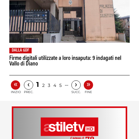
DALLA GDF
Firme digitali utilizzate a loro insaputa: 9 indagati nel
Vallo di Diano
«
»
‹
›
1
…
2
3
4
5
INIZIO
PREC.
SUCC.
FINE