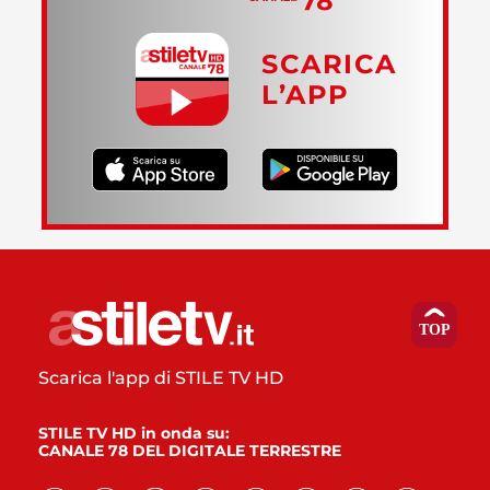
SCARICA
L’APP
Scarica l'app di STILE TV HD
STILE TV HD in onda su:
CANALE 78 DEL DIGITALE TERRESTRE