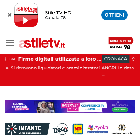
Stile TV HD
OTTIENI
Canale 78
Firme digitali utilizzate a loro insaputa: 9 indagati nel Vallo di Diano
CRONACA
11:39
atori e amministratori
ANGRI. In data 6 agosto scorso, ad Angri (
...