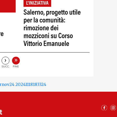
L'INIZIATIVA
Salerno, progetto utile
per la comunità:
rimozione dei
re
mozziconi su Corso
Vittorio Emanuele
»
›
SUCC.
FINE