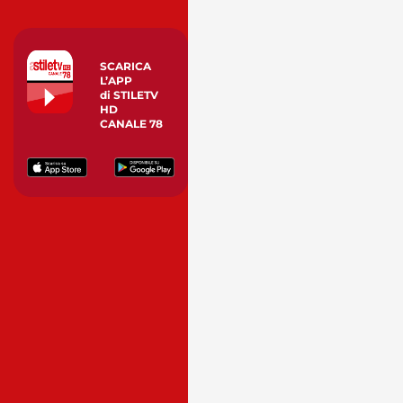
SCARICA
L’APP
di STILETV
HD
CANALE 78