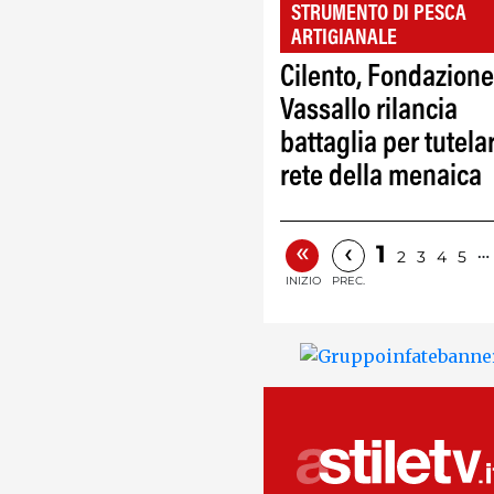
STRUMENTO DI PESCA
ARTIGIANALE
Cilento, Fondazione
Vassallo rilancia
battaglia per tutela
rete della menaica
«
‹
1
…
2
3
4
5
INIZIO
PREC.