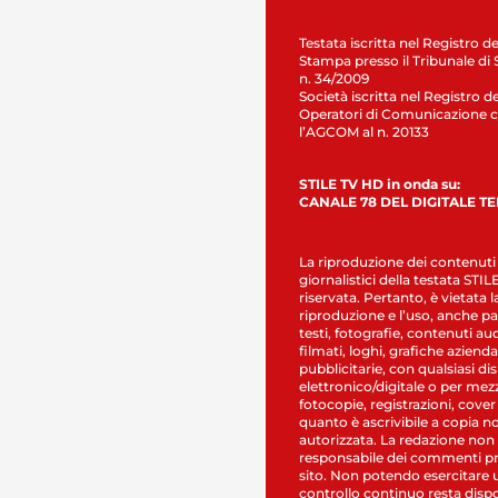
Testata iscritta nel Registro de
Stampa presso il Tribunale di 
n. 34/2009
Società iscritta nel Registro de
Operatori di Comunicazione c
l’AGCOM al n. 20133
STILE TV HD in onda su:
CANALE 78 DEL DIGITALE T
La riproduzione dei contenuti
giornalistici della testata STI
riservata. Pertanto, è vietata l
riproduzione e l’uso, anche par
testi, fotografie, contenuti au
filmati, loghi, grafiche aziendal
pubblicitarie, con qualsiasi di
elettronico/digitale o per mez
fotocopie, registrazioni, cover
quanto è ascrivibile a copia n
autorizzata. La redazione non
responsabile dei commenti pr
sito. Non potendo esercitare 
controllo continuo resta dispo