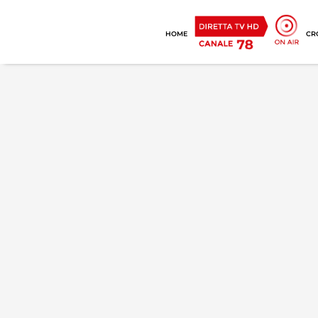
HOME
CR