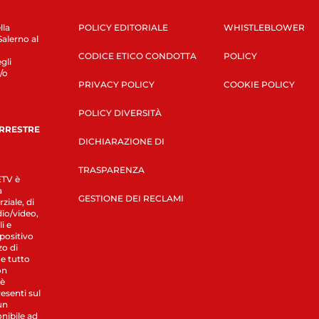
lla
POLICY EDITORIALE
WHISTLEBLOWER
Salerno al
CODICE ETICO CONDOTTA
POLICY
gli
/o
PRIVACY POLICY
COOKIE POLICY
POLICY DIVERSITÀ
ERRESTRE
DICHIARAZIONE DI
TRASPARENZA
LETV è
a
GESTIONE DEI RECLAMI
ziale, di
dio/video,
i e
spositivo
zo di
 e tutto
on
 è
esenti sul
un
nibile ad