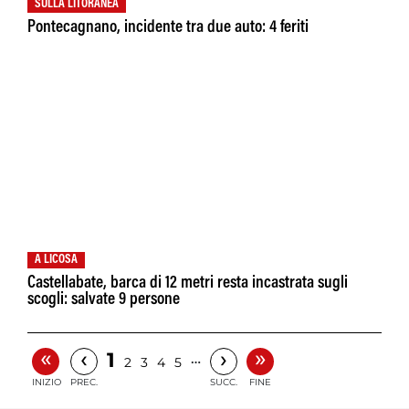
SULLA LITORANEA
Pontecagnano, incidente tra due auto: 4 feriti
A LICOSA
Castellabate, barca di 12 metri resta incastrata sugli
scogli: salvate 9 persone
«
»
‹
›
1
…
2
3
4
5
INIZIO
PREC.
SUCC.
FINE