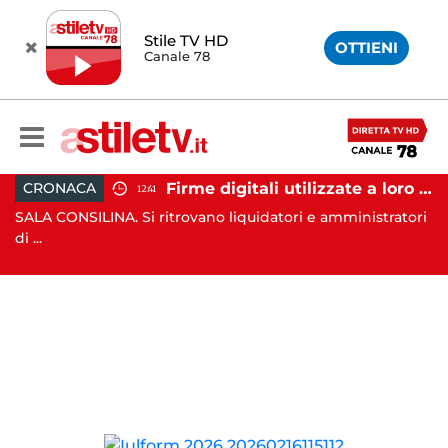
Stile TV HD
OTTIENI
Canale 78
nti, 19 scout dispersi in montagna salvati dai vigili del fuoco
Firme digitali utilizzate a loro insaputa: 9 indagati nel Vallo di Diano
CRONACA
12:41
SALA CONSILINA. Si ritrovano liquidatori e amministratori
C
di ...
Ca