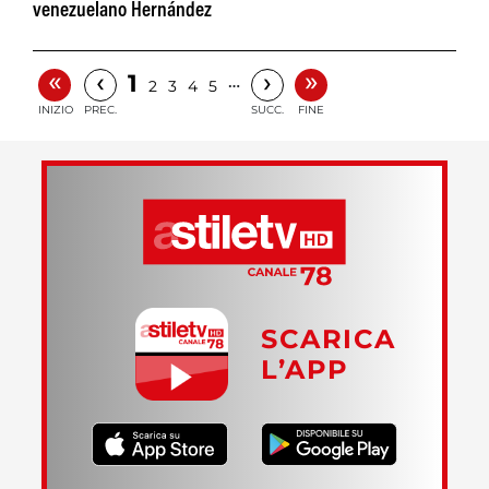
venezuelano Hernández
«
»
‹
›
1
…
2
3
4
5
INIZIO
PREC.
SUCC.
FINE
SCARICA
L’APP