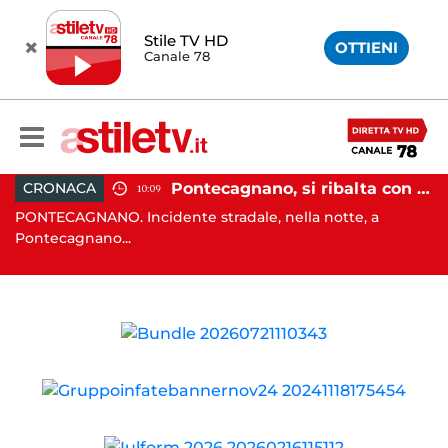
Stile TV HD
OTTIENI
Canale 78
, tenta di truffare anziana: 16enne denunciato dai carabinieri
Pontecagnano, si ribalta con l'auto alla rotatoria: giovane ferito
CRONACA
10:09
o
PONTECAGNANO. Incidente stradale, nella notte, a
C
Pontecagnano...
Ca