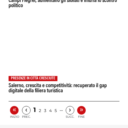
Campi Flegrei, aumentano gli sfollati e infuria lo scontro
politico
PRESENZE IN CITTÀ CRESCIUTE
Salerno, crescita e competitività: recuperato il gap
digitale della filiera turistica
«
»
‹
›
1
…
2
3
4
5
INIZIO
PREC.
SUCC.
FINE