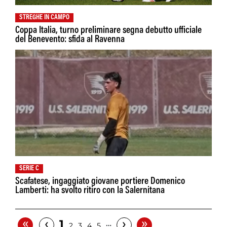
STREGHE IN CAMPO
Coppa Italia, turno preliminare segna debutto ufficiale
del Benevento: sfida al Ravenna
SERIE C
Scafatese, ingaggiato giovane portiere Domenico
Lamberti: ha svolto ritiro con la Salernitana
«
»
‹
›
1
…
2
3
4
5