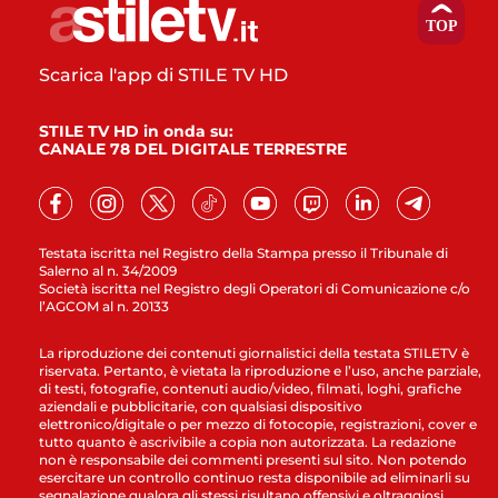
Scarica l'app di STILE TV HD
STILE TV HD in onda su:
CANALE 78 DEL DIGITALE TERRESTRE
Testata iscritta nel Registro della Stampa presso il Tribunale di
Salerno al n. 34/2009
Società iscritta nel Registro degli Operatori di Comunicazione c/o
l’AGCOM al n. 20133
La riproduzione dei contenuti giornalistici della testata STILETV è
riservata. Pertanto, è vietata la riproduzione e l’uso, anche parziale,
di testi, fotografie, contenuti audio/video, filmati, loghi, grafiche
aziendali e pubblicitarie, con qualsiasi dispositivo
elettronico/digitale o per mezzo di fotocopie, registrazioni, cover e
tutto quanto è ascrivibile a copia non autorizzata. La redazione
non è responsabile dei commenti presenti sul sito. Non potendo
esercitare un controllo continuo resta disponibile ad eliminarli su
segnalazione qualora gli stessi risultano offensivi e oltraggiosi.