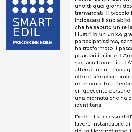
uno di quei giorni dest
tramandati. Il piccolo
indossato il suo abito
che ha saputo unire ist
illustri in un unico g
partecipatissimo, se
ha trasformato il paes
popolari italiane. L'
sindaco Domenico D’Am
attenzione un Consig
oltre il semplice proto
un momento autentico
cinquecento persone h
una giornata che ha as
identitaria.
Dietro il successo dell'
lavoro instancabile d
del folklore petinese.