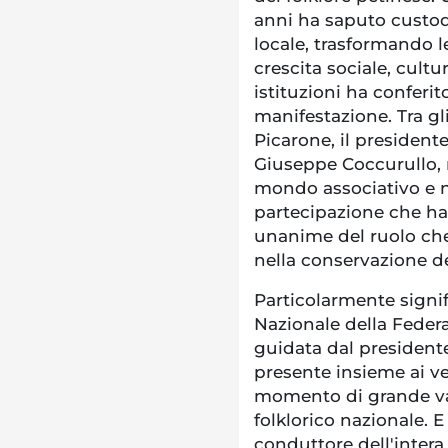
anni ha saputo custodi
locale, trasformando l
crescita sociale, cult
istituzioni ha conferito
manifestazione. Tra gl
Picarone, il president
Giuseppe Coccurullo, r
mondo associativo e n
partecipazione che ha
unanime del ruolo che
nella conservazione de
Particolarmente signif
Nazionale della Federa
guidata dal presidente
presente insieme ai ve
momento di grande va
folklorico nazionale. E 
conduttore dell'intera 