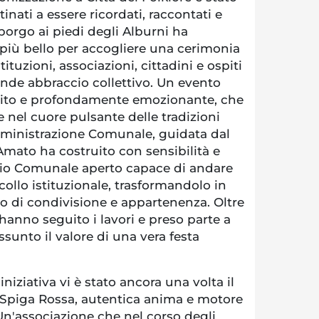
inati a essere ricordati, raccontati e
 borgo ai piedi degli Alburni ha
 più bello per accogliere una cerimonia
ituzioni, associazioni, cittadini e ospiti
rande abbraccio collettivo. Un evento
ntito e profondamente emozionante, che
e nel cuore pulsante delle tradizioni
Amministrazione Comunale, guidata dal
ato ha costruito con sensibilità e
lio Comunale aperto capace di andare
collo istituzionale, trasformandolo in
 di condivisione e appartenenza. Oltre
anno seguito i lavori e preso parte a
sunto il valore di una vera festa
iniziativa vi è stato ancora una volta il
i Spiga Rossa, autentica anima e motore
 Un'associazione che nel corso degli