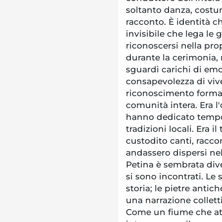
soltanto danza, cost
racconto. È identità che
invisibile che lega le
riconoscersi nella pro
durante la cerimonia, 
sguardi carichi di emo
consapevolezza di viv
riconoscimento formal
comunità intera. Era l
hanno dedicato tempo, 
tradizioni locali. Era
custodito canti, raccon
andassero dispersi nel
Petina è sembrata div
si sono incontrati. Le
storia; le pietre antic
una narrazione collett
Come un fiume che att