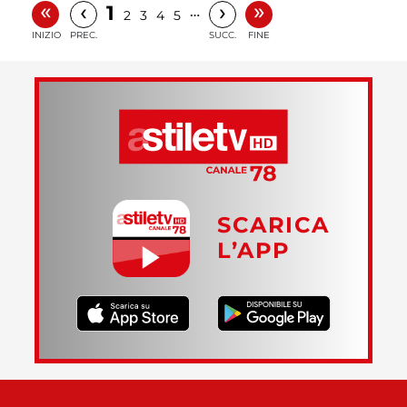
«
»
‹
›
1
…
2
3
4
5
INIZIO
PREC.
SUCC.
FINE
SCARICA
L’APP