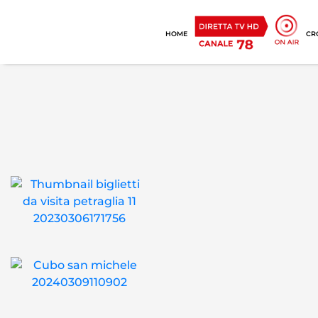
HOME
CR