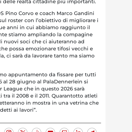
i delle realtà cittadine più importanti.
 DS Pino Corvo e coach Marco Gandini
l roster con l’obiettivo di migliorare i
 due anni in cui abbiamo raggiunto il
ente stiamo ampliando la compagine
di nuovi soci che ci aiuteranno ad
che possa emozionare tifosi vecchi e
ida, ci sarà da lavorare tanto ma siamo
imo appuntamento da fissare per tutti
26 al 28 giugno al PalaDennerlein si
r League che in questo 2026 sarà
 tra il 2008 e il 2011. Quarantotto atleti
 metteranno in mostra in una vetrina che
etti ai lavori”.