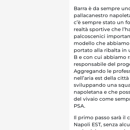
Barra è da sempre uno 
pallacanestro napoleta
c’è sempre stato un for
realtà sportive che l
palcoscenici important
modello che abbiamo s
portato alla ribalta i
B e con cui abbiamo ra
responsabile del prog
Aggregando le profess
nell’aria est della cit
sviluppando una squad
napoletana e che poss
del vivaio come sempre
PSA.
Il primo passo sarà i
Napoli EST, senza alcun