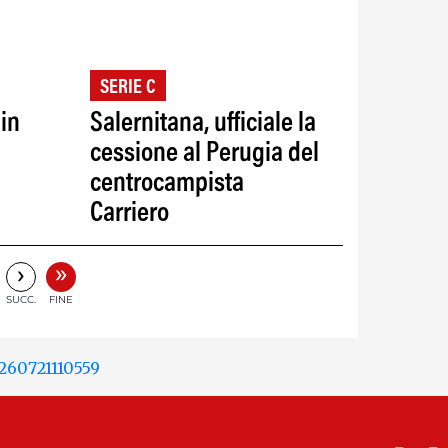
SERIE C
 in
Salernitana, ufficiale la
cessione al Perugia del
centrocampista
Carriero
»
›
SUCC.
FINE