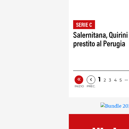
SERIE C
Salernitana, Quirini
prestito al Perugia
«
‹
1
…
2
3
4
5
INIZIO
PREC.