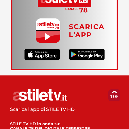
SCARICA
L’APP
Scarica l'app di STILE TV HD
STILE TV HD in onda su:
CANALE 78 DEL DIGITALE TERRESTRE