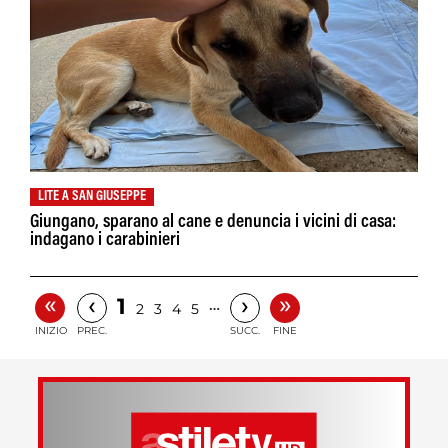
LITE A SAN GIUSEPPE
Giungano, sparano al cane e denuncia i vicini di casa:
indagano i carabinieri
«
»
‹
›
1
…
2
3
4
5
INIZIO
PREC.
SUCC.
FINE