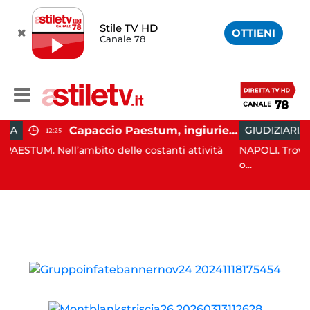
Stile TV HD
OTTIENI
Canale 78
Capaccio Paestum, ingiurie alla Polizia Municipale sui social: indagato un cittadino
GIUDIZIARIA
13:26
’ambito delle costanti attività
NAPOLI. Trovato l'accordo pe
o...