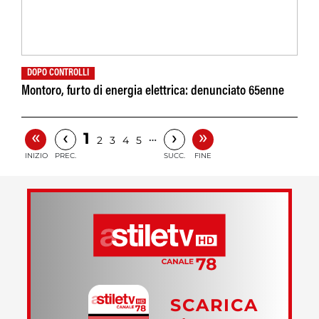
DOPO CONTROLLI
Montoro, furto di energia elettrica: denunciato 65enne
«
»
‹
›
1
…
2
3
4
5
INIZIO
PREC.
SUCC.
FINE
SCARICA