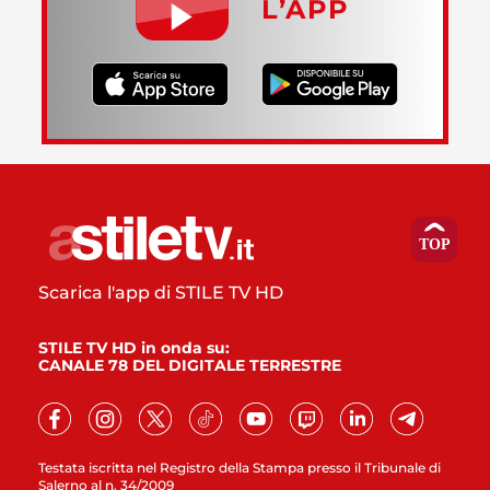
L’APP
Scarica l'app di STILE TV HD
STILE TV HD in onda su:
CANALE 78 DEL DIGITALE TERRESTRE
Testata iscritta nel Registro della Stampa presso il Tribunale di
Salerno al n. 34/2009