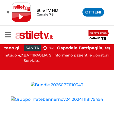
Stile TV HD
OTTIENI
Canale 78
Campi Flegrei, aumentano gli sfollati e infuria lo scontro politico
SANITÀ
14:21
do 4,7,
BATTIPAGLIA. Si informano pazienti e donatori che il
Servizio...