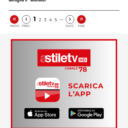
famiglia e "Monaldi"
«
»
‹
›
1
…
2
3
4
5
INIZIO
PREC.
SUCC.
FINE
SCARICA
L’APP