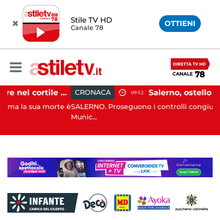
Stile TV HD
OTTIENI
Canale 78
Salerno, cadavere nel cortile di un palazzo: indaga la Polizia
CRONACA
09:52
a morte è
SALERNO. Proseguono i controlli congiunti della Poliz
Munic...