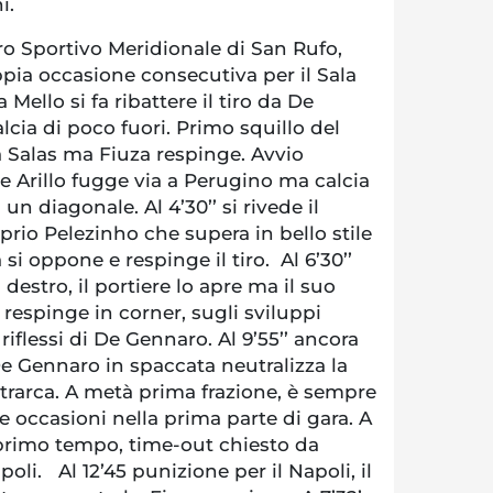
i.
o Sportivo Meridionale di San Rufo,
pia occasione consecutiva per il Sala
 Mello si fa ribattere il tiro da De
lcia di poco fuori. Primo squillo del
va Salas ma Fiuza respinge. Avvio
ce Arillo fugge via a Perugino ma calcia
un diagonale. Al 4’30’’ si rivede il
oprio Pelezinho che supera in bello stile
 si oppone e respinge il tiro. Al 6’30’’
destro, il portiere lo apre ma il suo
e respinge in corner, sugli sviluppi
riflessi di De Gennaro. Al 9’55’’ ancora
De Gennaro in spaccata neutralizza la
trarca. A metà prima frazione, è sempre
 occasioni nella prima parte di gara. A
 primo tempo, time-out chiesto da
oli. Al 12’45 punizione per il Napoli, il