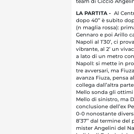
team di Ciccio Angelin
LA PARTITA -
Al Centr
dopo 40’’ è subito dop
(n maglia rossa): prima
Gennaro e poi Arillo ca
Napoli al 1’30’, ci pro
vibrante, al 2’ un viva
a lato di un metro con 
NapolI: si mette in pr
tre avversari, ma Fiuza
avanza Fiuza, pensa al 
collega dall’altra part
Mello sonda gli ottimi 
Mello di sinistro, ma 
conclusione dell’ex Pe
0-0 nonostante diverse
8’37’’ dal termine del
mister Angelini del Nap