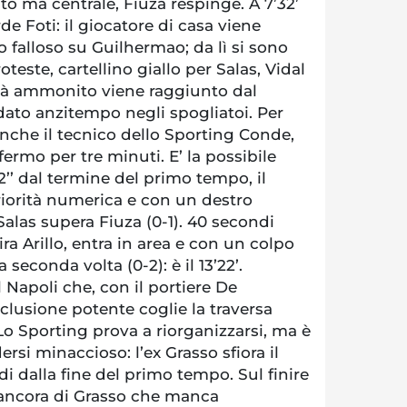
nto ma centrale, Fiuza respinge. A 7’32’
rde Foti: il giocatore di casa viene
 falloso su Guilhermao; da lì si sono
oteste, cartellino giallo per Salas, Vidal
 già ammonito viene raggiunto dal
ato anzitempo negli spogliatoi. Per
nche il tecnico dello Sporting Conde,
fermo per tre minuti. E’ la possibile
2’’ dal termine del primo tempo, il
riorità numerica e con un destro
alas supera Fiuza (0-1). 40 secondi
 Arillo, entra in area e con un colpo
 seconda volta (0-2): è il 13’22’.
Napoli che, con il portiere De
lusione potente coglie la traversa
 Lo Sporting prova a riorganizzarsi, ma è
ersi minaccioso: l’ex Grasso sfiora il
 dalla fine del primo tempo. Sul finire
t ancora di Grasso che manca