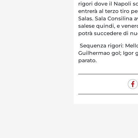
rigori dove il Napoli s
entrerà al terzo tiro p
Salas. Sala Consilina av
salese quindi, e vener
potrà succedere di nu
Sequenza rigori: Mello
Guilhermao gol; Igor g
parato.