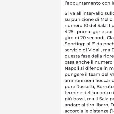
l’appuntamento con la
Si va all’intervallo sul
su punizione di Mello, 
numero 10 del Sala. I 
4’25’’ prima Igor e po
giro di 20 secondi. C
Sporting: al 6’ da poch
servizio di Vidal , ma 
questa fase della ripre
casa anche il numero 7
Napoli si difende in 
pungere il team del Va
ammonizioni fioccano d
pure Rossetti, Borruto
termine dell’incontro il
più bassi, ma il Sala 
andare al tiro libero. 
accorcia le distanze (1