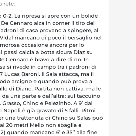
 rete.
lo 0-2. La ripresa si apre con un bolide
De Gennaro alza in corner il tiro del
padroni di casa provano a spingere, al
i Vidal mancano di poco il bersaglio nel
lamorosa occasione ancora per lo
i passi calcia a botta sicura Diaz su
De Gennaro è bravo a dire di no. In
sa si rivede in campo tra i padroni di
 Lucas Baroni. Il Sala attacca, ma il
modo arcigno e quando può prova a
llo di Diano. Partita non cattiva, ma le
a una parte e dall’altra: sul taccuino
. Grasso, Chino e Pelezinho. A 9’ dal
 Napoli è già gravato di 5 falli. Ritmi
per una trattenuta di Chino su Salas può
Dai 20 metri Mello non sbaglia e
-2) quando mancano 6’ e 35’’ alla fine