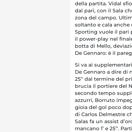
della partita. Vidal s
dal pari, con il Sala ch
zona del campo. Ultimi
soltanto e cala anche 
Sporting vuole il pari
il power-play nel final
botta di Mello, deviaz
De Gennaro: è il pareg
Si va ai supplementari
De Gennaro a dire di n
25’' dal termine del pr
brucia il portiere del
secondo tempo supple
azzurri, Borruto impe
gioia del gol poco dop
di Carlos Delmestre ch
Salas fa un assist d’o
mancano 1’ e 25’’. Part