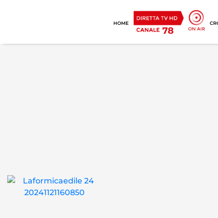
HOME
CR