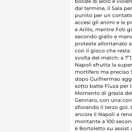
bolide di Bolo è viole
dal termine, il Sala pe
punito per un contatto
accesi gli animi e le pr
e Arillo, mentre Foti
secondo giallo e mand
proteste allontanato a
con il gioco che resta 
svolta del match: a 7’1
Napoli sfrutta la supe
mortifero ma preciso S
dopo Guilhermao aggira
sotto batte Fiuza per la
Momento di grazia del 
Gennaro, con una conc
sfiorando il terzo gol.
ancora il Napoli a rend
montante a 100 secondi
è Bortoletto su assis