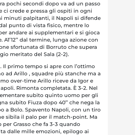
fiora pochi secondi dopo va ad un passo
e ci crede e pressa gli ospiti in ogni
 minuti palpitanti, il Napoli si difende
dal punto di vista fisico, mentre lo
 per andare ai supplementari e si gioca
e. A1’12’’ dal termine, lunga azione con
ione sfortunata di Borruto che supera
gio meritato del Sala (2-2).
. Il primo tempo si apre con l’ottimo
o ad Arillo , squadre più stanche ma a
imo over-time Arillo riceve da Igor e
 Napoli. Rimonta completata. È 3-2. Nel
mentare subito quinto uomo per gli
gna subito Fiuza dopo 40’’ che nega la
o a Bolo. Spavento Napoli, con un tiro
e sibila il palo per il match-point. Ma
ro per Grasso che fa 3-3 quando
ita dalle mille emozioni, epilogo ai