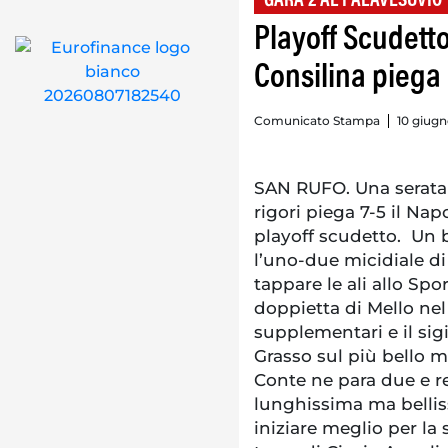
GARA 2 AL PALAVESUVIO
Playoff Scudetto
Consilina piega i
Comunicato Stampa
10 giugn
SAN RUFO. Una serata d
rigori piega 7-5 il Napo
playoff scudetto. Un b
l’uno-due micidiale d
tappare le ali allo Spo
doppietta di Mello nel
supplementari e il sigi
Grasso sul più bello m
Conte ne para due e re
lunghissima ma bellis
iniziare meglio per la