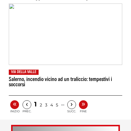
VIA DELLA VALLE
Salerno, incendio vicino ad un traliccio: tempestivi i
soccorsi
«
»
‹
›
1
…
2
3
4
5
INIZIO
PREC.
SUCC.
FINE