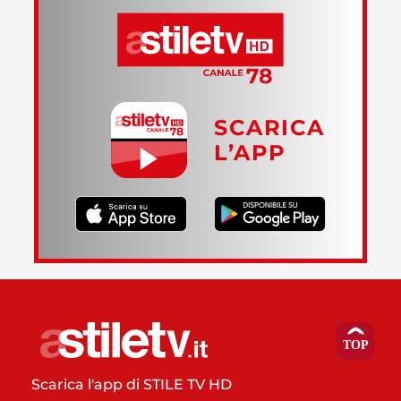
SCARICA
L’APP
Scarica l'app di STILE TV HD