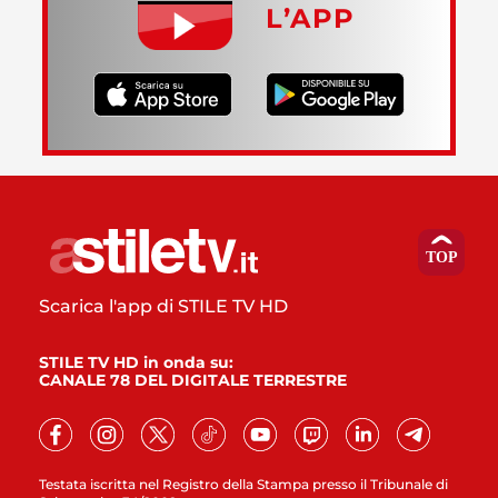
L’APP
Scarica l'app di STILE TV HD
STILE TV HD in onda su:
CANALE 78 DEL DIGITALE TERRESTRE
Testata iscritta nel Registro della Stampa presso il Tribunale di