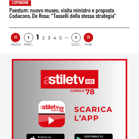
L'OPINIONE
Paestum: nuovo museo, visita ministro e proposta
Codacons. De Rosa: "Tasselli della stessa strategia"
«
»
‹
›
1
…
2
3
4
5
INIZIO
PREC.
SUCC.
FINE
SCARICA
L’APP