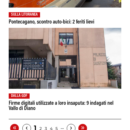
SULLA LITORANEA
Pontecagano, scontro auto-bici: 2 feriti lievi
DALLA GDF
Firme digitali utilizzate a loro insaputa: 9 indagati nel
Vallo di Diano
«
»
‹
›
1
…
2
3
4
5