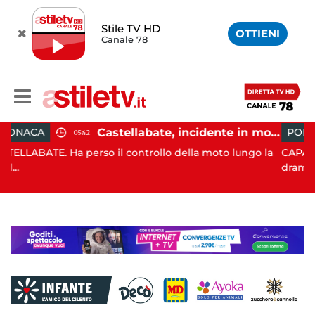
Stile TV HD
OTTIENI
Canale 78
Castellabate, incidente in moto: 27enne in ospedale
POLITICA
19:43
 il controllo della moto lungo la
CAPACCIO PAESTUM. È stat
drammatico, q...