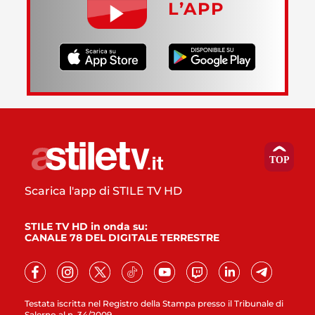
L’APP
Scarica l'app di STILE TV HD
STILE TV HD in onda su:
CANALE 78 DEL DIGITALE TERRESTRE
Testata iscritta nel Registro della Stampa presso il Tribunale di
Salerno al n. 34/2009