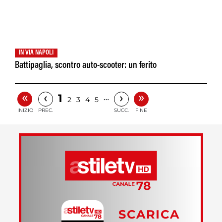
IN VIA NAPOLI
Battipaglia, scontro auto-scooter: un ferito
«
»
‹
›
1
…
2
3
4
5
INIZIO
PREC.
SUCC.
FINE
SCARICA