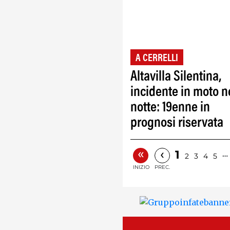
A CERRELLI
Altavilla Silentina,
incidente in moto n
notte: 19enne in
prognosi riservata
«
‹
1
…
2
3
4
5
INIZIO
PREC.