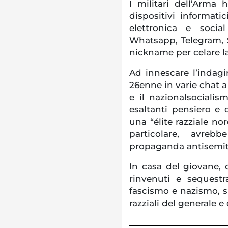
I militari dell’Arma
dispositivi informatic
elettronica e socia
Whatsapp, Telegram, S
nickname per celare la
Ad innescare l’indag
26enne in varie chat a
e il nazionalsociali
esaltanti pensiero e c
una “élite razziale no
particolare, avre
propaganda antisemit
In casa del giovane, d
rinvenuti e sequestra
fascismo e nazismo, sul
razziali del generale 