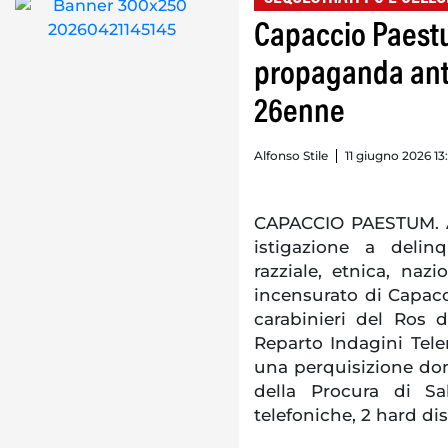
Capaccio Paestu
propaganda anti
26enne
Alfonso Stile
11 giugno 2026 13
CAPACCIO PAESTUM. A
istigazione a delin
razziale, etnica, naz
incensurato di Capacc
carabinieri del Ros d
Reparto Indagini Tel
una perquisizione dom
della Procura di Sal
telefoniche, 2 hard di