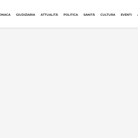
ONACA
GIUDIZIARIA
ATTUALITÀ
POLITICA
SANITÀ
CULTURA
EVENTI