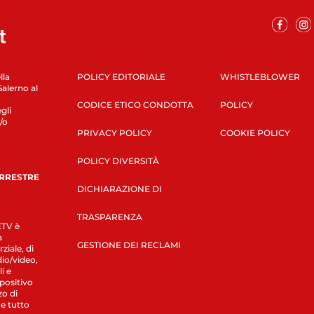
lla
POLICY EDITORIALE
WHISTLEBLOWER
Salerno al
CODICE ETICO CONDOTTA
POLICY
gli
/o
PRIVACY POLICY
COOKIE POLICY
POLICY DIVERSITÀ
ERRESTRE
DICHIARAZIONE DI
TRASPARENZA
LETV è
a
GESTIONE DEI RECLAMI
ziale, di
dio/video,
i e
spositivo
zo di
 e tutto