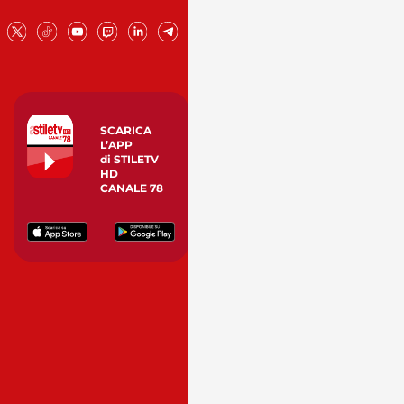
SCARICA
L’APP
di STILETV
HD
CANALE 78