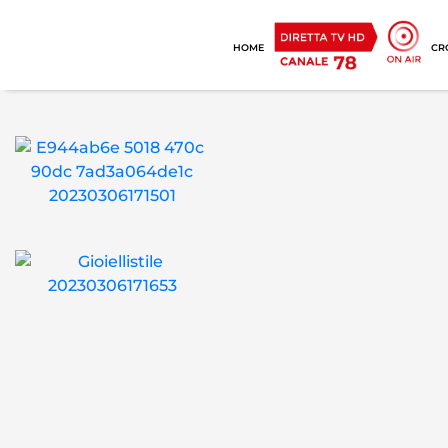
HOME
CR