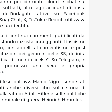
 hanno poi cinturato cloud e chat sui
i sottratti, oltre agli account di posta
l dell’indagato: attivo su Facebook,
napChat, X, TikTok e Reddit, utilizzava
 sua identità.
ine i continui commenti pubblicati dal
 sfondo razzista, inneggianti il fascismo
smo, con appelli al cameratismo e post
itazioni dei gerarchi delle SS, definita
rdica di menti eccelse”. Su Telegram, in
bbe promosso una vera e propria
a.
ifeso dall’avv. Marco Nigro, sono stati
ti anche diversi libri sulla storia di
la vita di Adolf Hitler e sulle politiche
e criminale di guerra Heinrich Himmler.