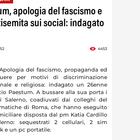
m, apologia del fascismo e
semita sui social: indagato
:52
4453
pologia del fascismo, propaganda ed
quere per motivi di discriminazione
ionale e religiosa: indagato un 26enne
io Paestum. A bussare alla sua porta i
i Salerno, coadiuvati dai colleghi del
ematiche di Roma, che hanno eseguito
iciliare disposta dal pm Katia Cardillo
erno: sequestrati 2 cellulari, 2 sim
sk e un pc portatile.