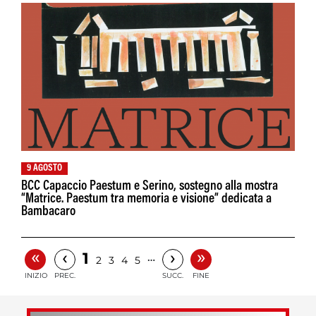
9 AGOSTO
BCC Capaccio Paestum e Serino, sostegno alla mostra
“Matrice. Paestum tra memoria e visione” dedicata a
Bambacaro
«
»
‹
›
1
…
2
3
4
5
INIZIO
PREC.
SUCC.
FINE