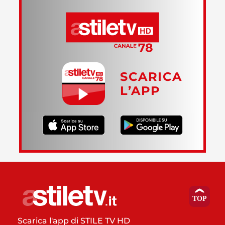
SCARICA
L’APP
Scarica l'app di STILE TV HD