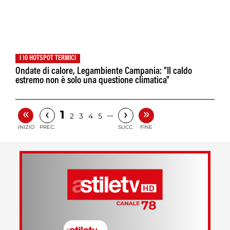
I 10 HOTSPOT TERMICI
Ondate di calore, Legambiente Campania: "Il caldo
estremo non è solo una questione climatica"
«
»
‹
›
1
…
2
3
4
5
INIZIO
PREC.
SUCC.
FINE