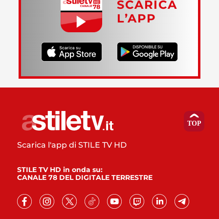
SCARICA
L’APP
Scarica l'app di STILE TV HD
STILE TV HD in onda su:
CANALE 78 DEL DIGITALE TERRESTRE