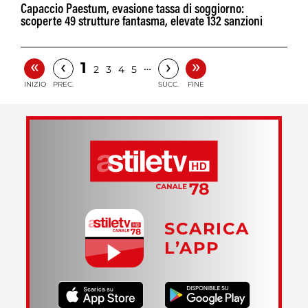
Capaccio Paestum, evasione tassa di soggiorno:
scoperte 49 strutture fantasma, elevate 132 sanzioni
«
»
‹
›
1
…
2
3
4
5
INIZIO
PREC.
SUCC.
FINE
SCARICA
L’APP