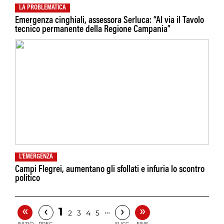
LA PROBLEMATICA
Emergenza cinghiali, assessora Serluca: “Al via il Tavolo
tecnico permanente della Regione Campania”
L'EMERGENZA
Campi Flegrei, aumentano gli sfollati e infuria lo scontro
politico
«
»
‹
›
1
…
2
3
4
5
INIZIO
PREC.
SUCC.
FINE