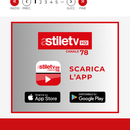
«
»
‹
›
1
…
2
3
4
5
INIZIO
PREC.
SUCC.
FINE
SCARICA
L’APP