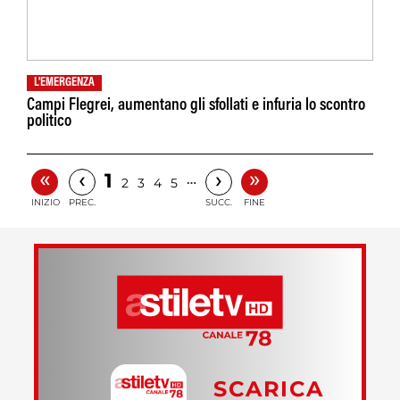
L'EMERGENZA
Campi Flegrei, aumentano gli sfollati e infuria lo scontro
politico
«
»
‹
›
1
…
2
3
4
5
INIZIO
PREC.
SUCC.
FINE
SCARICA