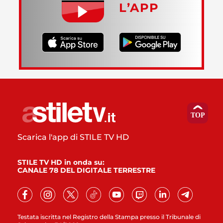
L’APP
Scarica l'app di STILE TV HD
STILE TV HD in onda su:
CANALE 78 DEL DIGITALE TERRESTRE
Testata iscritta nel Registro della Stampa presso il Tribunale di