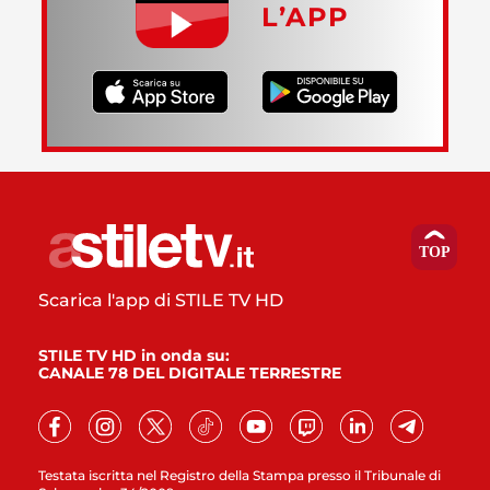
L’APP
Scarica l'app di STILE TV HD
STILE TV HD in onda su:
CANALE 78 DEL DIGITALE TERRESTRE
Testata iscritta nel Registro della Stampa presso il Tribunale di