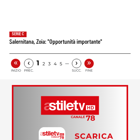
SERIE C
Salernitana, Zoia: "Opportunità importante"
«
»
‹
›
1
…
2
3
4
5
INIZIO
PREC.
SUCC.
FINE
SCARICA