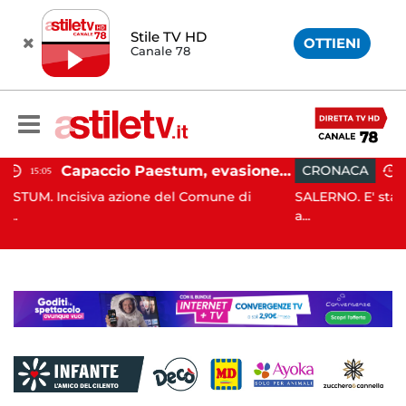
Stile TV HD
OTTIENI
Canale 78
Capaccio Paestum, evasione tassa di soggiorno: scoperte 49 strutture fantasma, elevate 132 sanzioni
CRONACA
13:55
ne del Comune di
SALERNO. E' stato scoperto solo all'al
a...