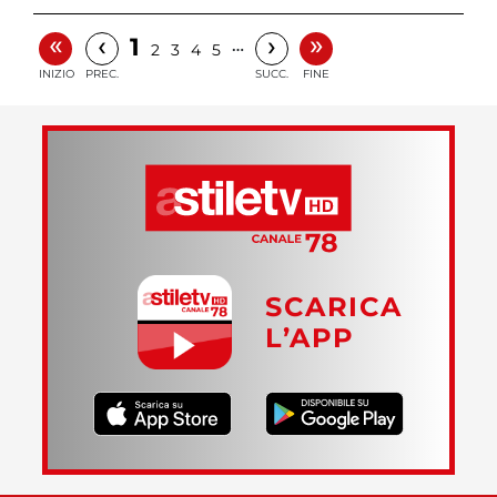
«
»
‹
›
1
…
2
3
4
5
INIZIO
PREC.
SUCC.
FINE
SCARICA
L’APP