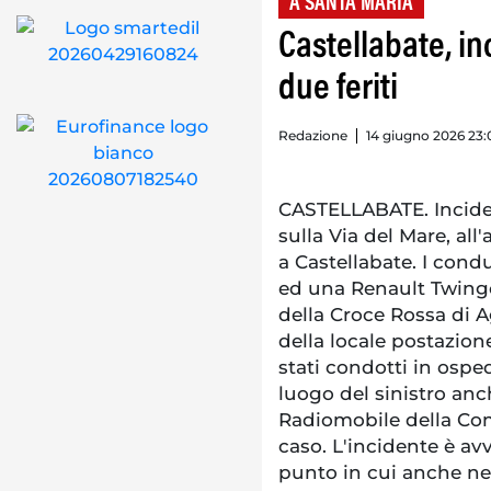
A SANTA MARIA
Castellabate, in
due feriti
Redazione
14 giugno 2026 23:
CASTELLABATE. Incident
sulla Via del Mare, all
a Castellabate. I condu
ed una Renault Twingo
della Croce Rossa di A
della locale postazion
stati condotti in ospe
luogo del sinistro anc
Radiomobile della Comp
caso. L'incidente è av
punto in cui anche nell