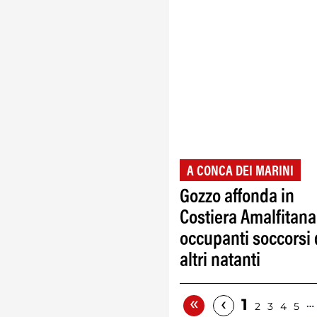
A CONCA DEI MARINI
Gozzo affonda in
Costiera Amalfitana
occupanti soccorsi
altri natanti
«
‹
1
…
2
3
4
5