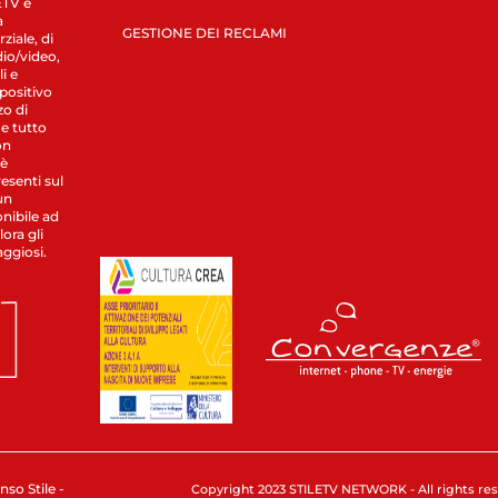
LETV è
a
GESTIONE DEI RECLAMI
ziale, di
dio/video,
i e
spositivo
zo di
 e tutto
on
 è
esenti sul
un
nibile ad
ora gli
aggiosi.
nso Stile -
Copyright 2023 STILETV NETWORK - All rights rese