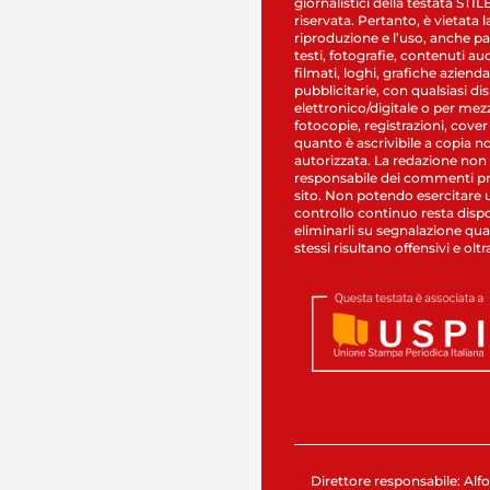
giornalistici della testata STI
riservata. Pertanto, è vietata l
riproduzione e l’uso, anche par
testi, fotografie, contenuti au
filmati, loghi, grafiche aziendal
pubblicitarie, con qualsiasi di
elettronico/digitale o per mez
fotocopie, registrazioni, cover
quanto è ascrivibile a copia n
autorizzata. La redazione non
responsabile dei commenti pr
sito. Non potendo esercitare 
controllo continuo resta dispo
eliminarli su segnalazione qual
stessi risultano offensivi e oltr
Direttore responsabile: Alfo