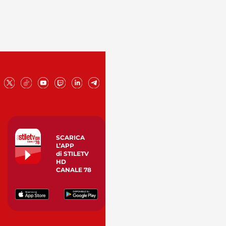
SCARICA
L’APP
di STILETV
HD
CANALE 78