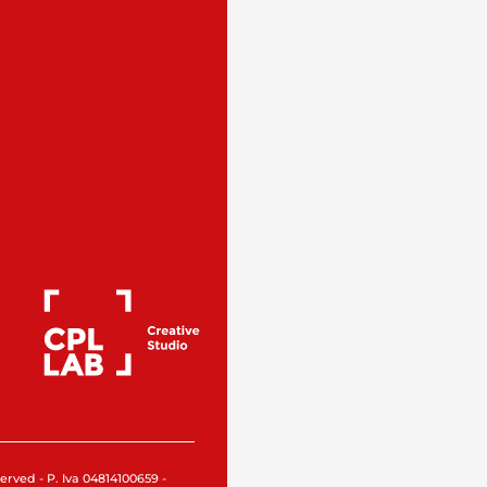
rved - P. Iva 04814100659 -