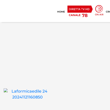
HOME
CR