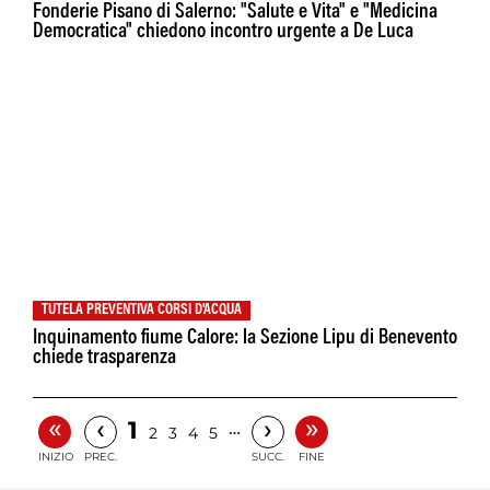
Fonderie Pisano di Salerno: "Salute e Vita" e "Medicina
Democratica" chiedono incontro urgente a De Luca
TUTELA PREVENTIVA CORSI D'ACQUA
Inquinamento fiume Calore: la Sezione Lipu di Benevento
chiede trasparenza
«
»
‹
›
1
…
2
3
4
5
INIZIO
PREC.
SUCC.
FINE