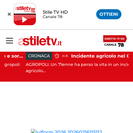
Stile TV HD
OTTIENI
Canale 78
Agropoli, botte a madre e sorella per ottenere denaro: 31enne in carcere
CRONACA
15:35
ropoli
AGROPOLI. Un 71enne ha perso la vita in un incidente
agricolo...