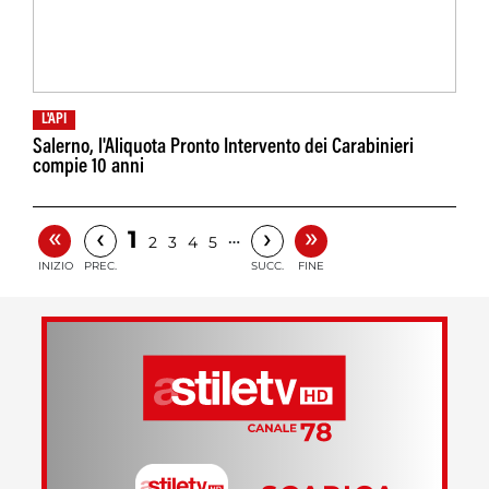
L'API
Salerno, l'Aliquota Pronto Intervento dei Carabinieri
compie 10 anni
«
»
‹
›
1
…
2
3
4
5
INIZIO
PREC.
SUCC.
FINE