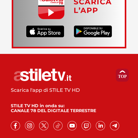
SCARICA
L’APP
Scarica l'app di STILE TV HD
STILE TV HD in onda su:
CANALE 78 DEL DIGITALE TERRESTRE