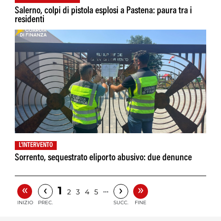
Salerno, colpi di pistola esplosi a Pastena: paura tra i
residenti
L'INTERVENTO
Sorrento, sequestrato eliporto abusivo: due denunce
«
»
‹
›
1
…
2
3
4
5
INIZIO
PREC.
SUCC.
FINE