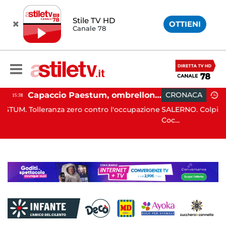
Stile TV HD
OTTIENI
Canale 78
Capaccio Paestum, ombrellone selvaggio: blitz della Municipale, sgomberate tutte le spiagge libere
CRONACA
16:43
o contro l'occupazione
SALERNO. Colpi di pistola sono stati es
Coc...