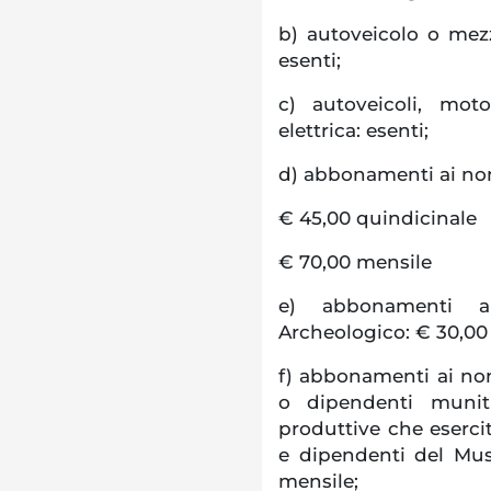
b) autoveicolo o mezz
esenti;
c) autoveicoli, mot
elettrica: esenti;
d) abbonamenti ai non
€ 45,00 quindicinale
€ 70,00 mensile
e) abbonamenti ai
Archeologico: € 30,00
f) abbonamenti ai non 
o dipendenti muniti
produttive che eserci
e dipendenti del Mu
mensile;