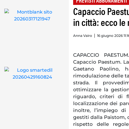
PREVISTI ABBONAMENTI
Capaccio Paest
in città: ecco le
Anna Vairo
16 giugno 2026 11:1
CAPACCIO PAESTUM.
Capaccio Paestum. La
Gaetano Paolino, h
rimodulazione delle ta
strada. Il provvedi
ottimizzare la gestion
riguardo, criteri di f
localizzazione dei par
inoltre, l’impiego di
gestiti dalla Paistom,
rispetto delle regol