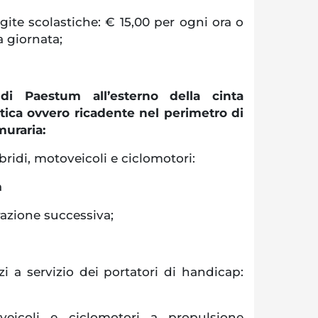
 gite scolastiche: € 15,00 per ogni ora o
a giornata;
di Paestum all’esterno della cinta
ntica ovvero ricadente nel perimetro di
muraria:
 ibridi, motoveicoli e ciclomotori:
a
razione successiva;
i a servizio dei portatori di handicap:
oveicoli e ciclomotori a propulsione