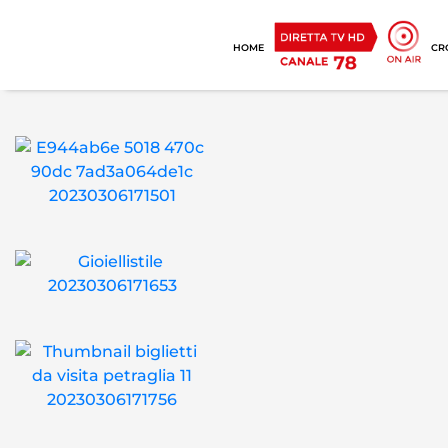
HOME
CR