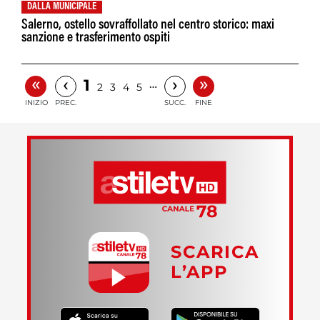
DALLA MUNICIPALE
Salerno, ostello sovraffollato nel centro storico: maxi
sanzione e trasferimento ospiti
«
»
‹
›
1
…
2
3
4
5
INIZIO
PREC.
SUCC.
FINE
SCARICA
L’APP