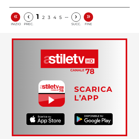
«
»
‹
›
1
…
2
3
4
5
INIZIO
PREC.
SUCC.
FINE
SCARICA
L’APP