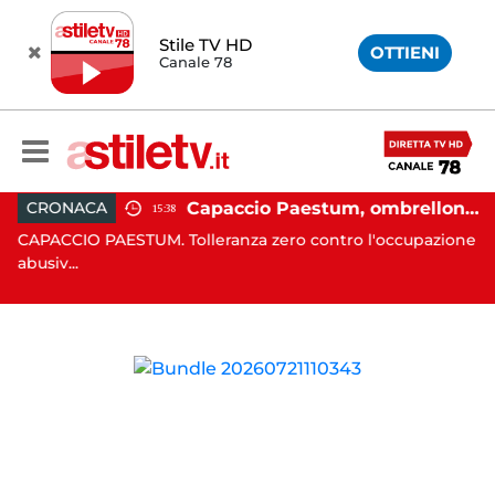
Stile TV HD
OTTIENI
Canale 78
 in moto nella notte: 19enne in prognosi riservata
Capaccio Paestum, ombrellone selvaggio: blitz della Municipale, sgomberate tutte le spiagge libere
CRONACA
15:38
in
CAPACCIO PAESTUM. Tolleranza zero contro l'occupazione
C
abusiv...
dr