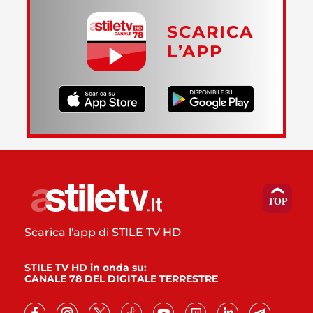
SCARICA
L’APP
Scarica l'app di STILE TV HD
STILE TV HD in onda su:
CANALE 78 DEL DIGITALE TERRESTRE