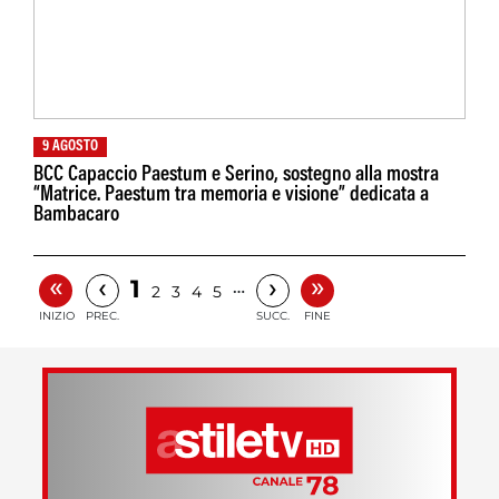
9 AGOSTO
BCC Capaccio Paestum e Serino, sostegno alla mostra
“Matrice. Paestum tra memoria e visione” dedicata a
Bambacaro
«
»
‹
›
1
…
2
3
4
5
INIZIO
PREC.
SUCC.
FINE