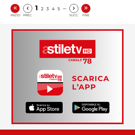
«
»
‹
›
1
…
2
3
4
5
INIZIO
PREC.
SUCC.
FINE
SCARICA
L’APP