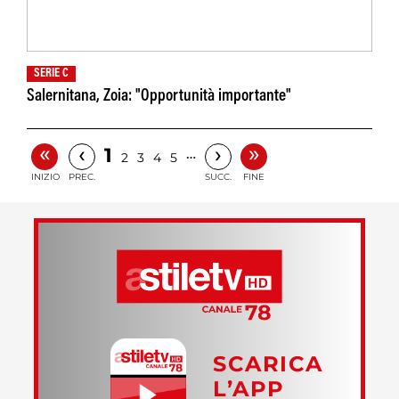
SERIE C
Salernitana, Zoia: "Opportunità importante"
«
»
‹
›
1
…
2
3
4
5
INIZIO
PREC.
SUCC.
FINE
SCARICA
L’APP