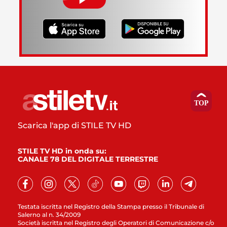
Scarica l'app di STILE TV HD
STILE TV HD in onda su:
CANALE 78 DEL DIGITALE TERRESTRE
Testata iscritta nel Registro della Stampa presso il Tribunale di
Salerno al n. 34/2009
Società iscritta nel Registro degli Operatori di Comunicazione c/o