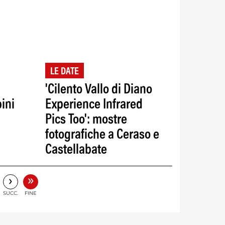
LE DATE
'Cilento Vallo di Diano
ini
Experience Infrared
Pics Too': mostre
fotografiche a Ceraso e
Castellabate
»
›
SUCC.
FINE