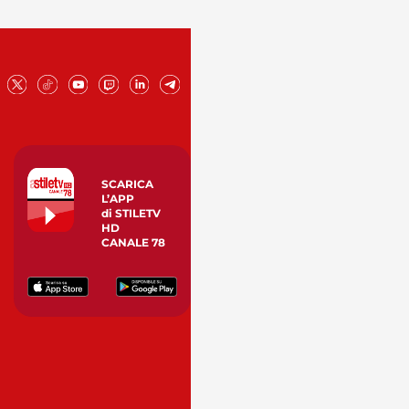
SCARICA
L’APP
di STILETV
HD
CANALE 78