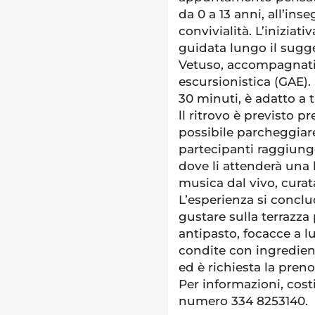
da 0 a 13 anni, all’inse
convivialità. L’iniziat
guidata lungo il sugge
Vetuso, accompagnati
escursionistica (GAE). I
30 minuti, è adatto a 
ll ritrovo è previsto pr
possibile parcheggiare
partecipanti raggiunge
dove li attenderà una
musica dal vivo, curata
L’esperienza si conclu
gustare sulla terrazz
antipasto, focacce a l
condite con ingredienti
ed è richiesta la preno
Per informazioni, costi
numero 334 8253140.