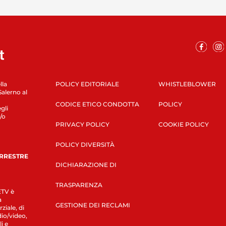
lla
POLICY EDITORIALE
WHISTLEBLOWER
Salerno al
CODICE ETICO CONDOTTA
POLICY
gli
/o
PRIVACY POLICY
COOKIE POLICY
POLICY DIVERSITÀ
ERRESTRE
DICHIARAZIONE DI
TRASPARENZA
LETV è
a
GESTIONE DEI RECLAMI
ziale, di
dio/video,
i e