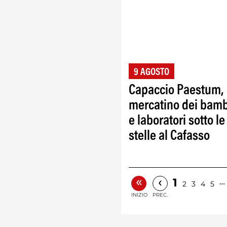
9 AGOSTO
Capaccio Paestum,
mercatino dei bamb
e laboratori sotto le
stelle al Cafasso
«
‹
1
…
2
3
4
5
INIZIO
PREC.