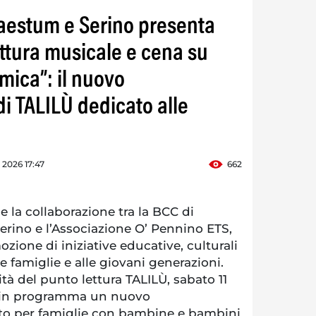
aestum e Serino presenta
ettura musicale e cena su
mica”: il nuovo
 TALILÙ dedicato alle
o 2026 17:47
662
la collaborazione tra la BCC di
rino e l’Associazione O’ Pennino ETS,
ione di iniziative educative, culturali
le famiglie e alle giovani generazioni.
ità del punto lettura TALILÙ, sabato 11
, è in programma un nuovo
o per famiglie con bambine e bambini