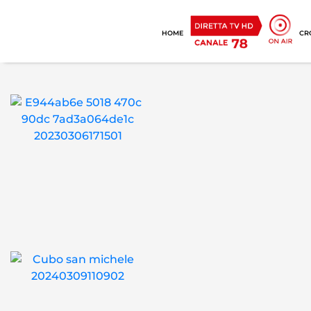
HOME
CR