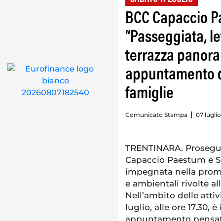
BCC Capaccio P
“Passeggiata, l
terrazza panora
appuntamento di
famiglie
Comunicato Stampa
07 lugli
TRENTINARA. Prosegue 
Capaccio Paestum e Se
impegnata nella promoz
e ambientali rivolte al
Nell’ambito delle attiv
luglio, alle ore 17.30
appuntamento pensat