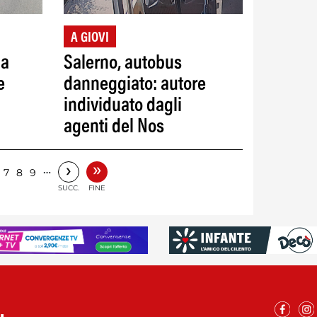
A GIOVI
la
Salerno, autobus
e
danneggiato: autore
individuato dagli
agenti del Nos
»
›
…
7
8
9
SUCC.
FINE