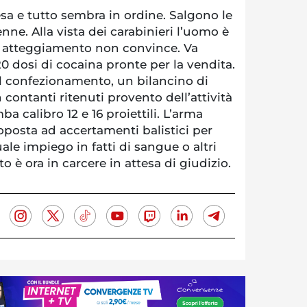
esa e tutto sembra in ordine. Salgono le
enne. Alla vista dei carabinieri l’uomo è
uo atteggiamento non convince. Va
0 dosi di cocaina pronte per la vendita.
il confezionamento, un bilancino di
 contanti ritenuti provento dell’attività
ba calibro 12 e 16 proiettili. L’arma
oposta ad accertamenti balistici per
uale impiego in fatti di sangue o altri
to è ora in carcere in attesa di giudizio.