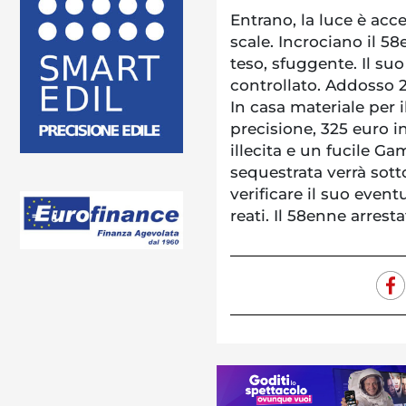
Entrano, la luce è acc
scale. Incrociano il 58
teso, sfuggente. Il s
controllato. Addosso 2
In casa materiale per 
precisione, 325 euro in
illecita e un fucile Gam
sequestrata verrà sott
verificare il suo event
reati. Il 58enne arresta