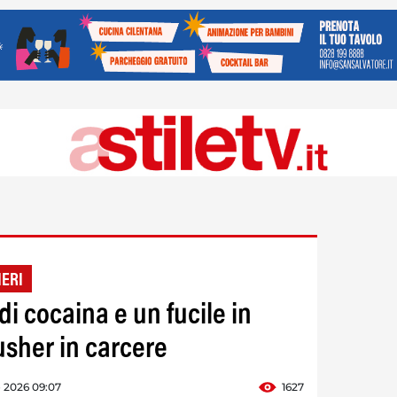
IERI
di cocaina e un fucile in
sher in carcere
o 2026 09:07
1627