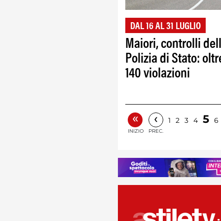
DAL 16 AL 31 LUGLIO
Maiori, controlli del
Polizia di Stato: oltr
140 violazioni
«
‹
5
1
2
3
4
6
INIZIO
PREC.